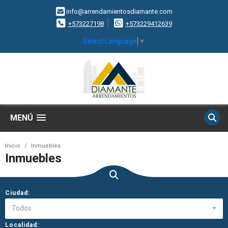
info@arrendamientosdiamante.com
+573227198
+573229412639
Select Language
▼
MENÚ
Inicio
Inmuebles
Inmuebles
Ciudad:
Todos
Localidad: