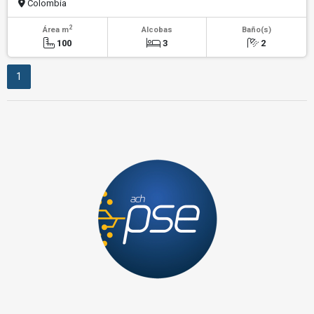
Colombia
2
Área m
Alcobas
Baño(s)
100
3
2
1