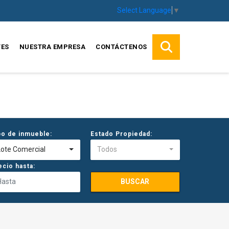
Select Language
▼
TES
NUESTRA EMPRESA
CONTÁCTENOS
po de inmueble:
Estado Propiedad:
Lote Comercial
Todos
ecio hasta:
BUSCAR