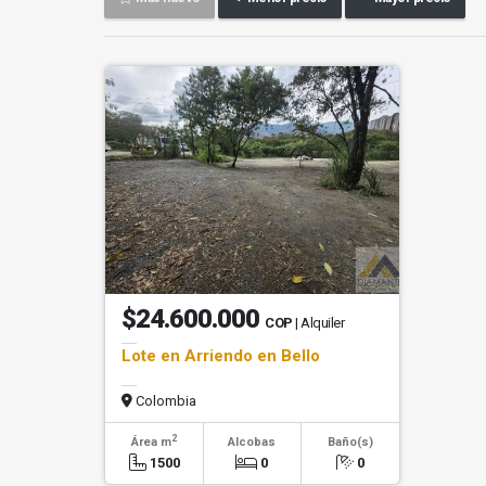
$24.600.000
COP
| Alquiler
Lote en Arriendo en Bello
Colombia
2
Área m
Alcobas
Baño(s)
1500
0
0