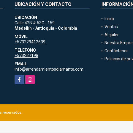
UBICACIÓN Y CONTACTO
INFORMACIÓ
UBICACIÓN
Inicio
Calle 42B # 63C - 159
Ventas
Medellín - Antioquia - Colombia
Alquiler
MÓVIL
+573229412639
Nuestra Empre
TELÉFONO
Contáctenos
+573227198
Políticas de pr
EMAIL
info@arrendamientosdiamante.com
Facebook
Instagram
os reservados.