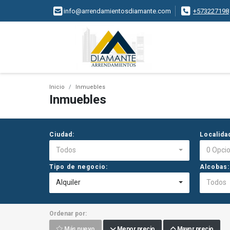
info@arrendamientosdiamante.com
+573227198
Inicio
Inmuebles
Inmuebles
Ciudad:
Localida
Todos
0 Opci
Tipo de negocio:
Alcobas:
Alquiler
Todos
Ordenar por:
Más nuevo
Menor precio
Mayor precio