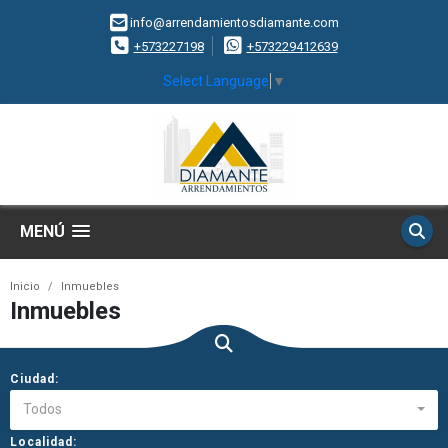
info@arrendamientosdiamante.com
+573227198
+573229412639
Select Language
▼
MENÚ
Inicio
Inmuebles
Inmuebles
Ciudad:
Todos
Localidad: