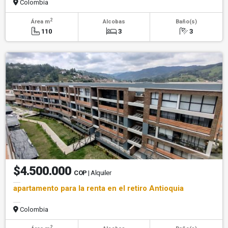
Colombia
2
Área m
Alcobas
Baño(s)
110
3
3
$4.500.000
COP
| Alquiler
apartamento para la renta en el retiro Antioquia
Colombia
2