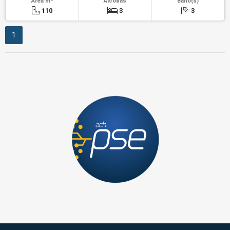
Área m
Alcobas
Baño(s)
110
3
3
1