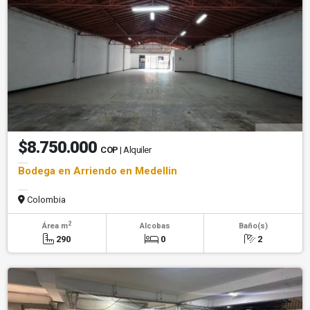
$8.750.000
COP
| Alquiler
Bodega en Arriendo en Medellin
Colombia
2
Área m
Alcobas
Baño(s)
290
0
2