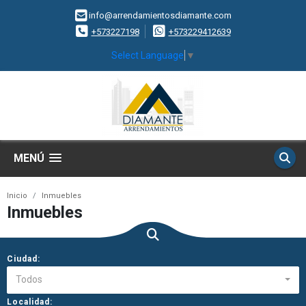
info@arrendamientosdiamante.com
+573227198
+573229412639
Select Language
▼
MENÚ
Inicio
Inmuebles
Inmuebles
Ciudad:
Todos
Localidad: