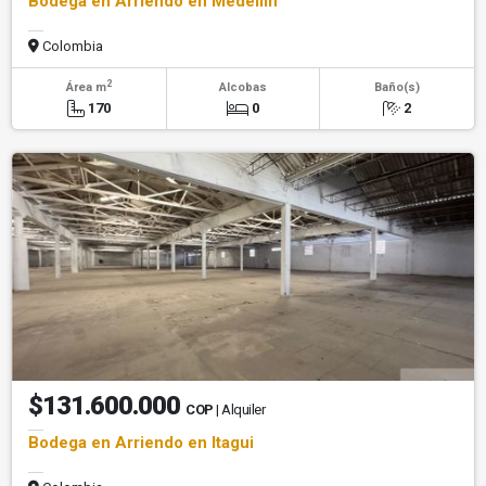
Bodega en Arriendo en Medellin
Colombia
2
Área m
Alcobas
Baño(s)
170
0
2
$131.600.000
COP
| Alquiler
Bodega en Arriendo en Itagui