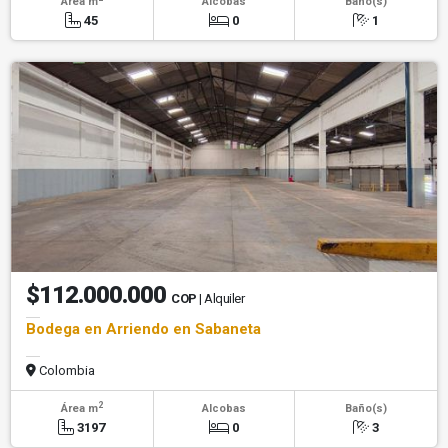
Área m
Alcobas
Baño(s)
45
0
1
$112.000.000
COP
| Alquiler
Bodega en Arriendo en Sabaneta
Colombia
2
Área m
Alcobas
Baño(s)
3197
0
3