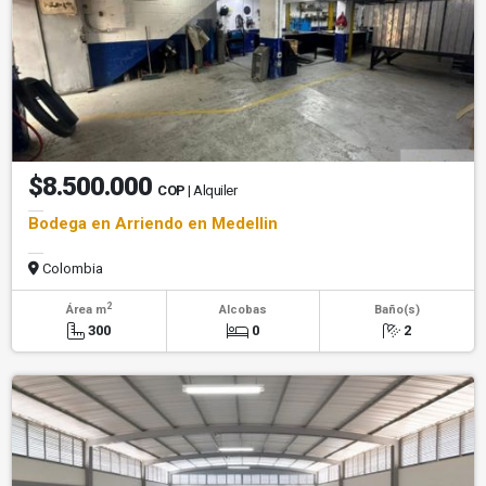
$8.500.000
COP
| Alquiler
Bodega en Arriendo en Medellin
Colombia
2
Área m
Alcobas
Baño(s)
300
0
2