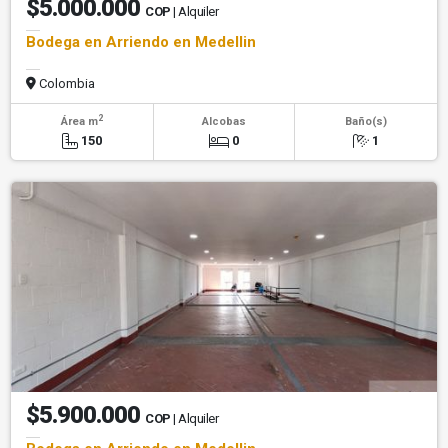
$5.000.000
COP
| Alquiler
Bodega en Arriendo en Medellin
Colombia
2
Área m
Alcobas
Baño(s)
150
0
1
$5.900.000
COP
| Alquiler