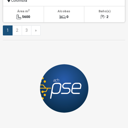
Colombia
2
Área m
Alcobas
Baño(s)
5600
0
2
Siguiente
1
2
3
»