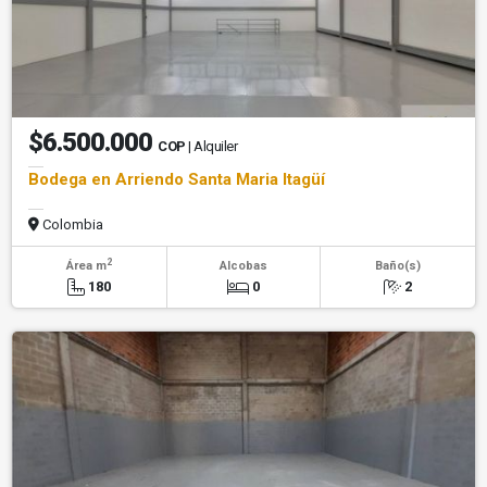
$6.500.000
COP
| Alquiler
Bodega en Arriendo Santa Maria Itagüí
Colombia
2
Área m
Alcobas
Baño(s)
180
0
2