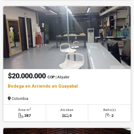
$20.000.000
COP
| Alquiler
Bodega en Arriendo en Guayabal
Colombia
2
Área m
Alcobas
Baño(s)
387
0
2