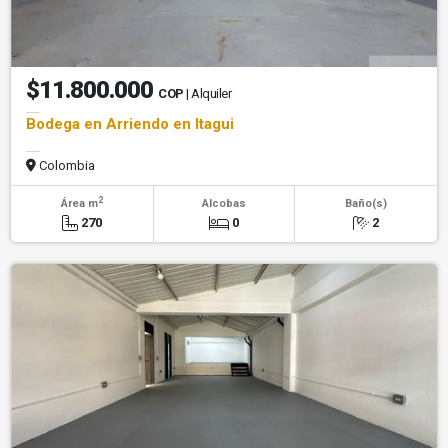
$11.800.000
COP
| Alquiler
Bodega en Arriendo en Itagui
Colombia
2
Área m
Alcobas
Baño(s)
270
0
2