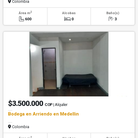
Colombia
2
Área m
Alcobas
Baño(s)
600
0
3
$3.500.000
COP
| Alquiler
Bodega en Arriendo en Medellin
Colombia
2