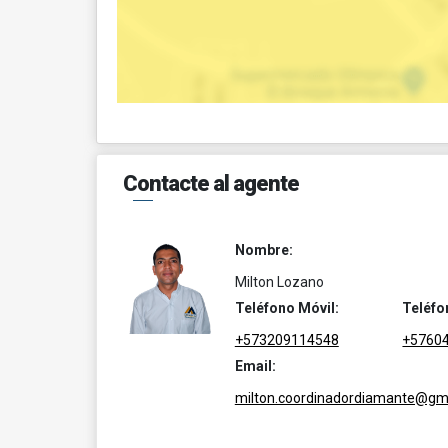
Contacte al agente
Nombre:
Milton Lozano
Teléfono Móvil:
Teléfo
+573209114548
+5760
Email:
milton.coordinadordiamante@gm