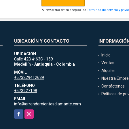
Al enviar tus datos aceptas los
Términos de servicio y priva
UBICACIÓN Y CONTACTO
INFORMACIÓ
UBICACIÓN
Inicio
Calle 42B # 63C - 159
Ventas
Medellín - Antioquia - Colombia
Alquiler
MÓVIL
+573229412639
Nuestra Empre
TELÉFONO
Contáctenos
+573227198
Políticas de pr
EMAIL
info@arrendamientosdiamante.com
Facebook
Instagram