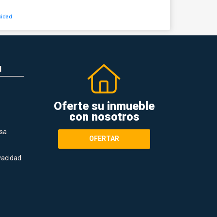
cidad
N
Oferte su inmueble
con nosotros
sa
OFERTAR
ivacidad