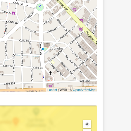
Leaflet
| Wasi - ©
OpenStreetMap