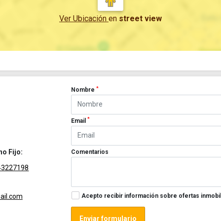
Ver Ubicación
en
street view
*
Nombre
*
Email
no Fijo:
Comentarios
43227198
Acepto recibir información sobre ofertas inmobil
ail.com
Enviar formulario