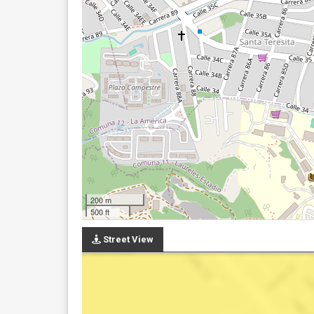
200 m
500 ft
Street View