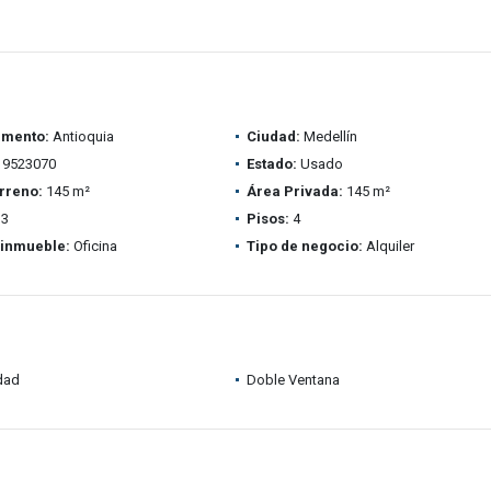
amento:
Antioquia
Ciudad:
Medellín
9523070
Estado:
Usado
rreno:
145 m²
Área Privada:
145 m²
3
Pisos:
4
 inmueble:
Oficina
Tipo de negocio:
Alquiler
idad
Doble Ventana