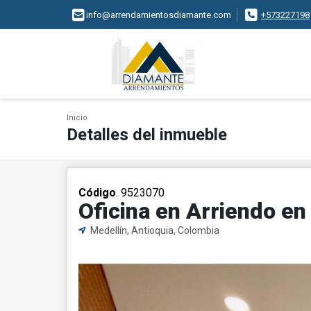
info@arrendamientosdiamante.com
+573227198
Inicio
Detalles del inmueble
Código
. 9523070
Oficina en Arriendo en
Medellín, Antioquia, Colombia