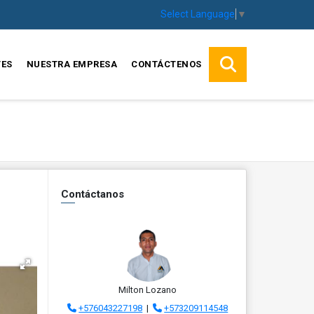
Select Language
▼
TES
NUESTRA EMPRESA
CONTÁCTENOS
Contáctanos
Milton Lozano
+576043227198
|
+573209114548