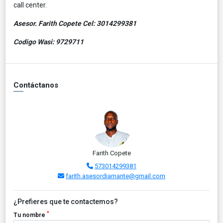
call center.
Asesor. Farith Copete Cel: 3014299381
Codigo Wasi: 9729711
Contáctanos
Farith Copete
573014299381
farith.asesordiamante@gmail.com
¿Prefieres que te contactemos?
*
Tu nombre