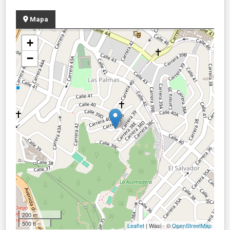
Mapa
+
−
200 m
500 ft
Leaflet
| Wasi - ©
OpenStreetMap