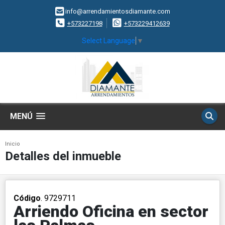
info@arrendamientosdiamante.com
+573227198
+573229412639
Select Language
▼
MENÚ
Inicio
Detalles del inmueble
Código
. 9729711
Arriendo Oficina en sector