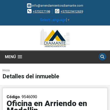
info@arrendamientosdiamante.com
+573227198
+573229412639
Select Language
▼
MENÚ
Inicio
Detalles del inmueble
Código
. 9546090
Oficina en Arriendo en