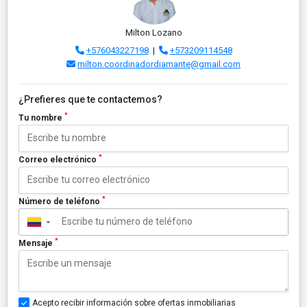
Milton Lozano
+576043227198
|
+573209114548
milton.coordinadordiamante@gmail.com
¿Prefieres que te contactemos?
*
Tu nombre
*
Correo electrónico
*
Número de teléfono
▼
*
Mensaje
Acepto recibir información sobre ofertas inmobiliarias