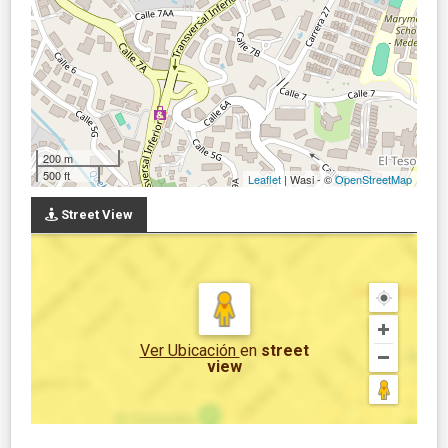
200 m
500 ft
Leaflet
| Wasi - ©
OpenStreetMap
Street View
Ver Ubicación
en
street
view