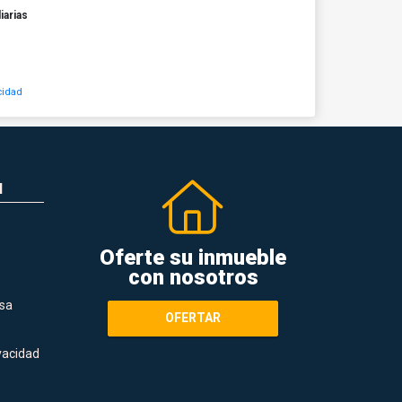
iarias
cidad
N
Oferte su inmueble
con nosotros
sa
OFERTAR
ivacidad