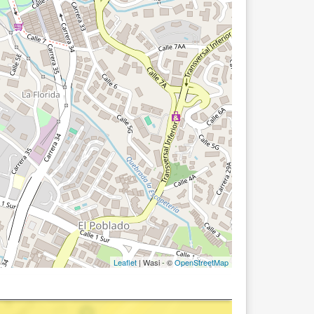
Leaflet
| Wasi - ©
OpenStreetMap