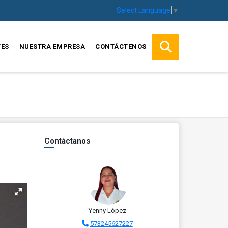
Select Language
▼
TES
NUESTRA EMPRESA
CONTÁCTENOS
Contáctanos
Yenny López
573245627227