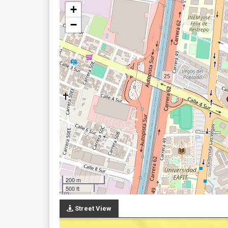
+
−
200 m
500 ft
Street View