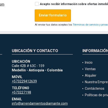
Acepto recibir información sobre ofertas inmobil
com
Enviar formulario
Al enviar tus datos aceptas los
Términos de servicio y priva
UBICACIÓN Y CONTACTO
INFORMACIÓ
UBICACIÓN
Inicio
Calle 42B # 63C - 159
Ventas
Medellín - Antioquia - Colombia
Alquiler
MÓVIL
+573229412639
Nuestra Empre
TELÉFONO
Contáctenos
+573227198
Políticas de pr
EMAIL
info@arrendamientosdiamante.com