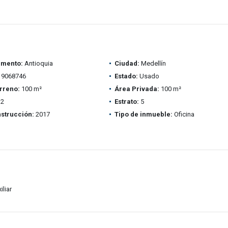
amento:
Antioquia
Ciudad:
Medellín
9068746
Estado:
Usado
rreno:
100 m²
Área Privada:
100 m²
2
Estrato:
5
strucción:
2017
Tipo de inmueble:
Oficina
iliar