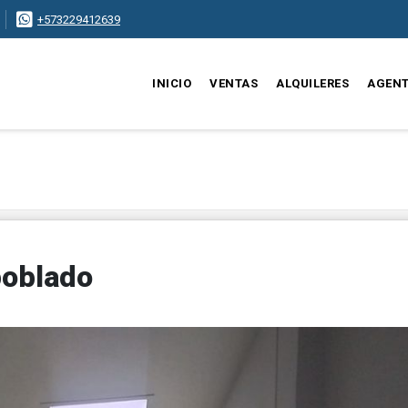
+573229412639
INICIO
VENTAS
ALQUILERES
AGEN
 poblado