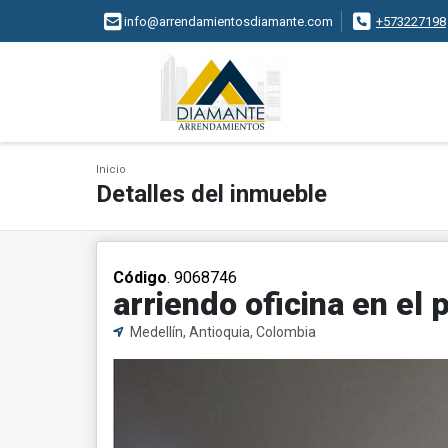
info@arrendamientosdiamante.com
+573227198
Inicio
Detalles del inmueble
Código
. 9068746
arriendo oficina en el
Medellín, Antioquia, Colombia