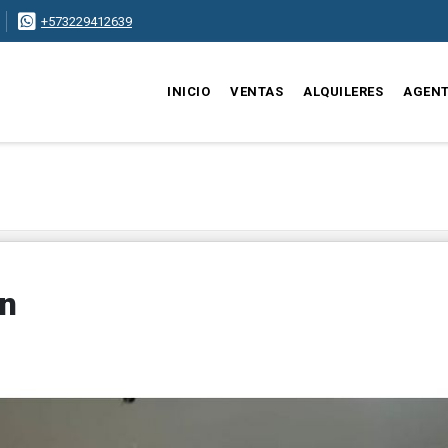
+573229412639
INICIO
VENTAS
ALQUILERES
AGEN
in