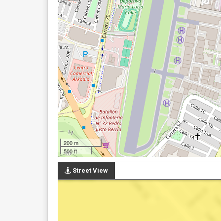
200 m
500 ft
Street View