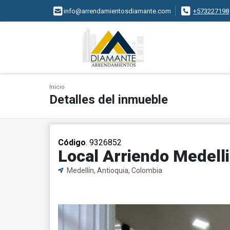
info@arrendamientosdiamante.com
+573227198
Inicio
Detalles del inmueble
Código
. 9326852
Local Arriendo Medell
Medellín, Antioquia, Colombia