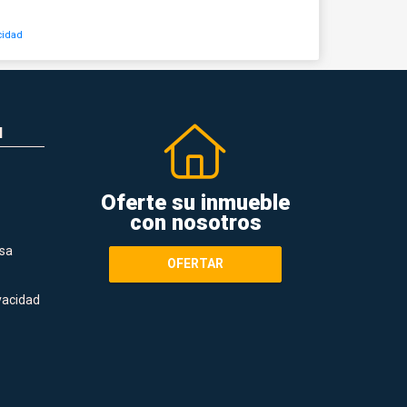
cidad
N
Oferte su inmueble
con nosotros
sa
OFERTAR
ivacidad