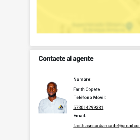
Contacte al agente
Nombre:
Farith Copete
Teléfono Móvil:
573014299381
Email:
farith.asesordiamante@gmail.c