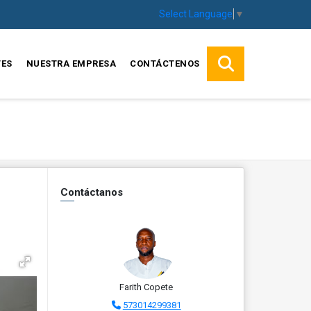
Select Language
▼
TES
NUESTRA EMPRESA
CONTÁCTENOS
Contáctanos
Farith Copete
573014299381