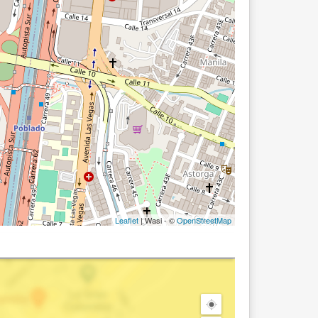
Leaflet
| Wasi - ©
OpenStreetMap