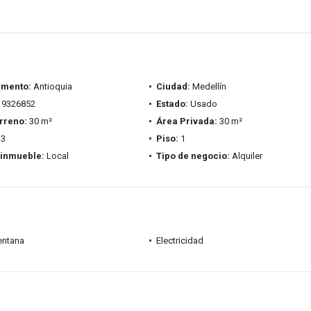
amento:
Antioquia
Ciudad:
Medellín
9326852
Estado:
Usado
rreno:
30 m²
Área Privada:
30 m²
3
Piso:
1
 inmueble:
Local
Tipo de negocio:
Alquiler
entana
Electricidad