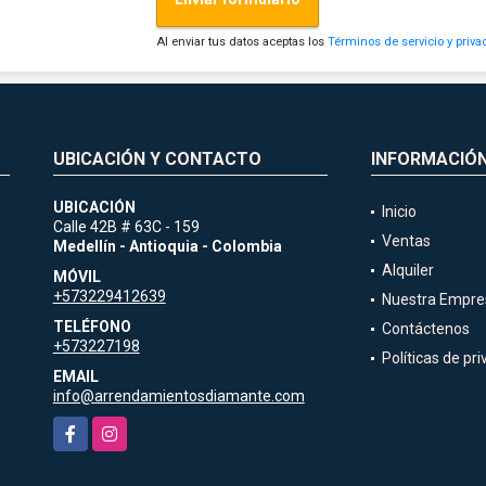
Al enviar tus datos aceptas los
Términos de servicio y priva
UBICACIÓN Y CONTACTO
INFORMACIÓ
UBICACIÓN
Inicio
Calle 42B # 63C - 159
Ventas
Medellín - Antioquia - Colombia
Alquiler
MÓVIL
+573229412639
Nuestra Empre
TELÉFONO
Contáctenos
+573227198
Políticas de pr
EMAIL
info@arrendamientosdiamante.com
Facebook
Instagram