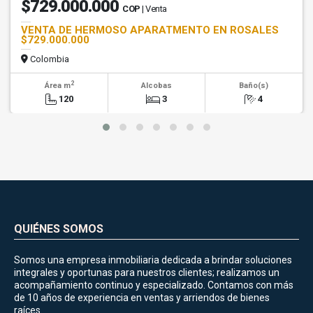
$729.000.000
COP
| Venta
VENTA DE HERMOSO APARATMENTO EN ROSALES
$729.000.000
Colombia
2
Área m
Alcobas
Baño(s)
120
3
4
QUIÉNES SOMOS
Somos una empresa inmobiliaria dedicada a brindar soluciones
integrales y oportunas para nuestros clientes; realizamos un
acompañamiento continuo y especializado. Contamos con más
de 10 años de experiencia en ventas y arriendos de bienes
raíces.