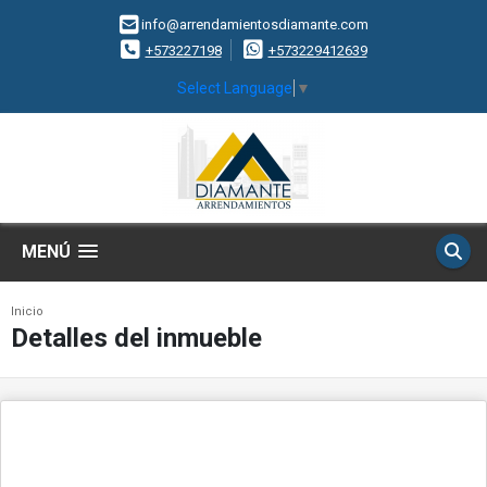
info@arrendamientosdiamante.com
+573227198
+573229412639
Select Language
▼
MENÚ
Inicio
Detalles del inmueble