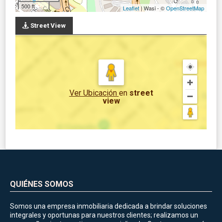
500 ft
Leaflet
| Wasi - ©
OpenStreetMap
Street View
Ver Ubicación
en
street
view
QUIÉNES SOMOS
Somos una empresa inmobiliaria dedicada a brindar soluciones
integrales y oportunas para nuestros clientes; realizamos un