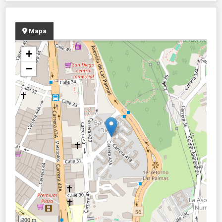
Mapa
+
−
200 m