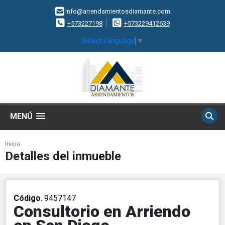
info@arrendamientosdiamante.com
+573227198
+573229412639
Select Language
▼
MENÚ
Inicio
Detalles del inmueble
Código
. 9457147
Consultorio en Arriendo