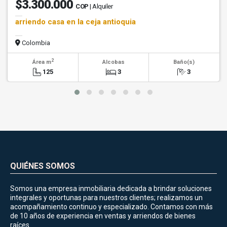
$3.300.000
COP
| Alquiler
arriendo casa en la ceja antioquia
Colombia
2
Área m
Alcobas
Baño(s)
125
3
3
QUIÉNES SOMOS
Somos una empresa inmobiliaria dedicada a brindar soluciones
integrales y oportunas para nuestros clientes; realizamos un
acompañamiento continuo y especializado. Contamos con más
de 10 años de experiencia en ventas y arriendos de bienes
raíces.