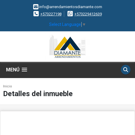
info@arrendamientosdiamante.com
+573227198
+573229412639
Select Language
▼
MENÚ
Inicio
Detalles del inmueble