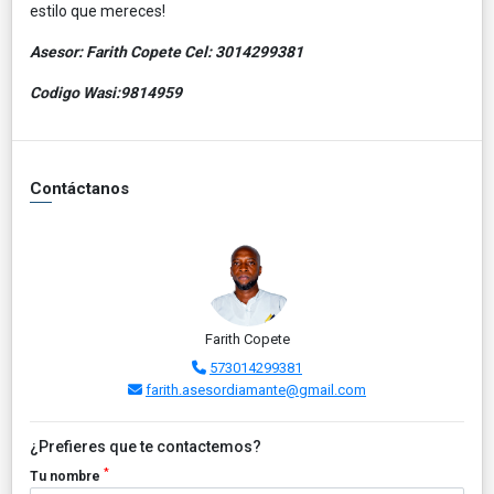
estilo que mereces!
Asesor: Farith Copete Cel: 3014299381
Codigo Wasi:9814959
Contáctanos
Farith Copete
573014299381
farith.asesordiamante@gmail.com
¿Prefieres que te contactemos?
*
Tu nombre