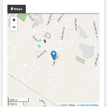
Mapa
+
−
200 m
500 ft
Leaflet
| Wasi - ©
OpenStreetMap