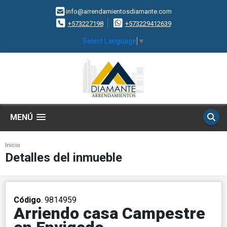
info@arrendamientosdiamante.com
+573227198
+573229412639
Select Language
▼
MENÚ
Inicio
Detalles del inmueble
Código
. 9814959
Arriendo casa Campestre