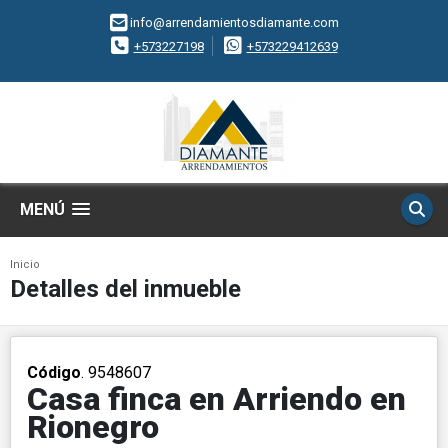
info@arrendamientosdiamante.com
+573227198
+573229412639
MENÚ
Inicio
Detalles del inmueble
Código
. 9548607
Casa finca en Arriendo en
Rionegro