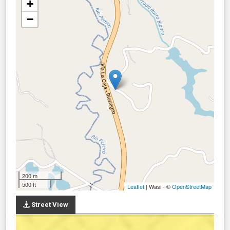
+
−
200 m
500 ft
Leaflet
| Wasi - ©
OpenStreetMap
Street View