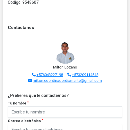
Codigo: 9548607
Contáctanos
Milton Lozano
+576043227198
|
+573209114548
milton.coordinadordiamante@gmail.com
¿Prefieres que te contactemos?
*
Tu nombre
*
Correo electrónico