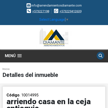
info@arrendamientosdiamante.com
+573227198
+573229412639
Select Language
▼
MENÚ
Inicio
Detalles del inmueble
Código
. 10014995
arriendo casa en la ceja