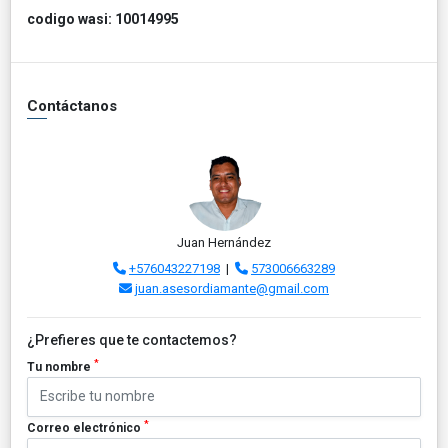
codigo wasi: 10014995
Contáctanos
Juan Hernández
+576043227198
|
573006663289
juan.asesordiamante@gmail.com
¿Prefieres que te contactemos?
*
Tu nombre
*
Correo electrónico