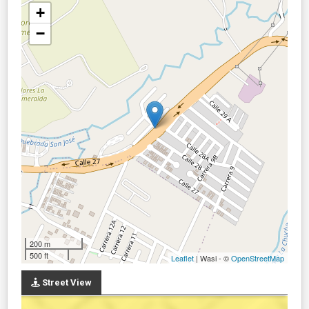
+
−
200 m
500 ft
Leaflet
| Wasi - ©
OpenStreetMap
Street View