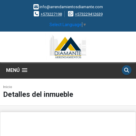
info@arrendamientosdiamante.com
+573227198
+573229412639
Select Language
▼
MENÚ
Inicio
Detalles del inmueble