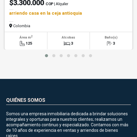
$3.300.000
COP
| Alquiler
arriendo casa en la ceja antioquia
Colombia
2
Área m
Alcobas
Baño(s)
125
3
3
QUIÉNES SOMOS
Somos una empresa inmobiliaria dedicada a brindar soluciones
integrales y oportunas para nuestros clientes; realizamos un
acompañamiento continuo y especializado. Contamos con más
de 10 años de experiencia en ventas y arriendos de bienes
raíces.