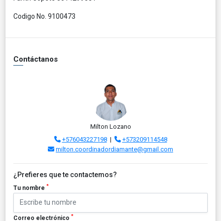
Codigo No. 9100473
Contáctanos
Milton Lozano
+576043227198
|
+573209114548
milton.coordinadordiamante@gmail.com
¿Prefieres que te contactemos?
*
Tu nombre
*
Correo electrónico