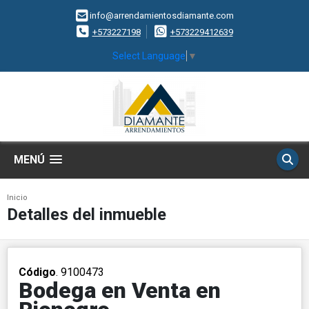
info@arrendamientosdiamante.com
+573227198
+573229412639
Select Language
▼
MENÚ
Inicio
Detalles del inmueble
Código
. 9100473
Bodega en Venta en