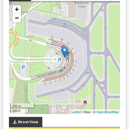
+
−
200 m
500 ft
Leaflet
| Wasi - ©
OpenStreetMap
Street View