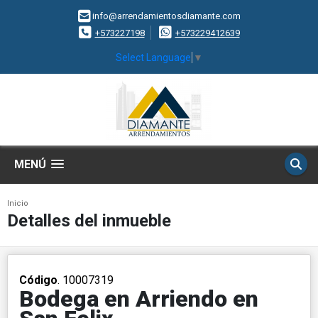
info@arrendamientosdiamante.com
+573227198
+573229412639
Select Language
▼
MENÚ
Inicio
Detalles del inmueble
Código
. 10007319
Bodega en Arriendo en