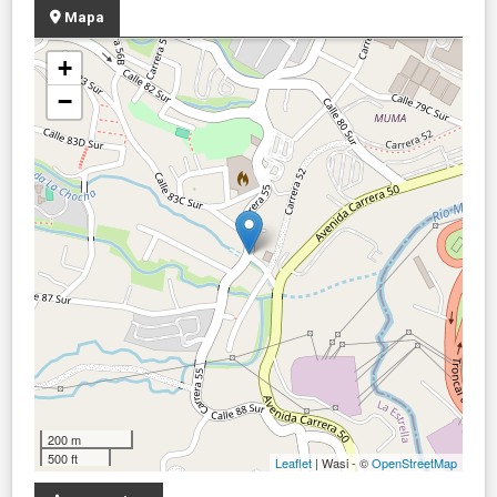
Mapa
+
−
200 m
500 ft
Leaflet
| Wasi - ©
OpenStreetMap