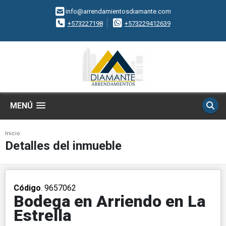
info@arrendamientosdiamante.com
+573227198
+573229412639
MENÚ
Inicio
Detalles del inmueble
Código
. 9657062
Bodega en Arriendo en La
Estrella