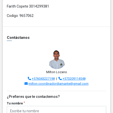
Farith Copete 3014299381
Codigo: 9657062
Contáctanos
Milton Lozano
+576043227198
|
+573209114548
milton.coordinadordiamante@gmail.com
¿Prefieres que te contactemos?
*
Tu nombre