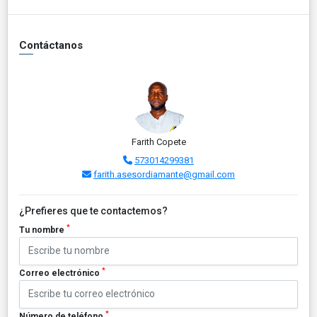
Contáctanos
Farith Copete
573014299381
farith.asesordiamante@gmail.com
¿Prefieres que te contactemos?
*
Tu nombre
*
Correo electrónico
*
Número de teléfono