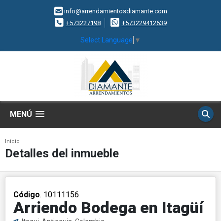
info@arrendamientosdiamante.com
+573227198
+573229412639
Select Language
▼
MENÚ
Inicio
Detalles del inmueble
Código
. 10111156
Arriendo Bodega en Itagüí