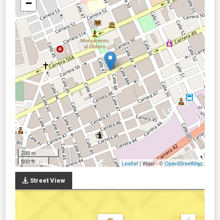
−
200 m
500 ft
Leaflet
| Wasi - ©
OpenStreetMap
Street View