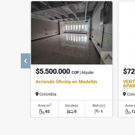
$5.500.000
$72
COP
| Alquiler
Arriendo Oficina en Medellín
VENT
APAR
$729
Colombia
Colo
2
Área m
Alcobas
Baño(s)
Área 
62
0
1
1