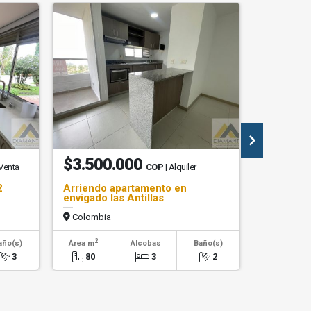
$3.500.000
$15.0
 Venta
COP
| Alquiler
2
Arriendo apartamento en
Arriendo
envigado las Antillas
Del Esco
Colombia
Colombi
2
2
año(s)
Área m
Alcobas
Baño(s)
Área m
3
80
3
2
350