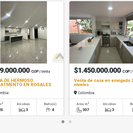
9.000.000
$1.450.000.000
COP
| Venta
COP
|
A DE HERMOSO
Venta de casa en envigado 
ATMENTO EN ROSALES
niveles
.000.000
mbia
Colombia
2
2
m
Alcobas
Baño(s)
Área m
Alcobas
B
20
3
4
307
3