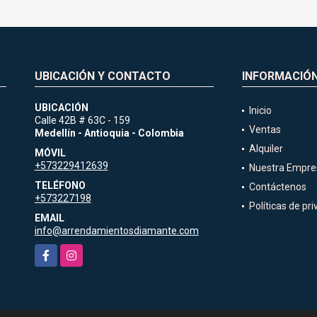
UBICACIÓN Y CONTACTO
INFORMACIÓ
UBICACIÓN
Inicio
Calle 42B # 63C - 159
Ventas
Medellín - Antioquia - Colombia
Alquiler
MÓVIL
+573229412639
Nuestra Empre
TELÉFONO
Contáctenos
+573227198
Políticas de pr
EMAIL
info@arrendamientosdiamante.com
Facebook
Instagram