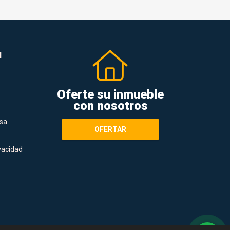
N
Oferte su inmueble
con nosotros
sa
OFERTAR
ivacidad