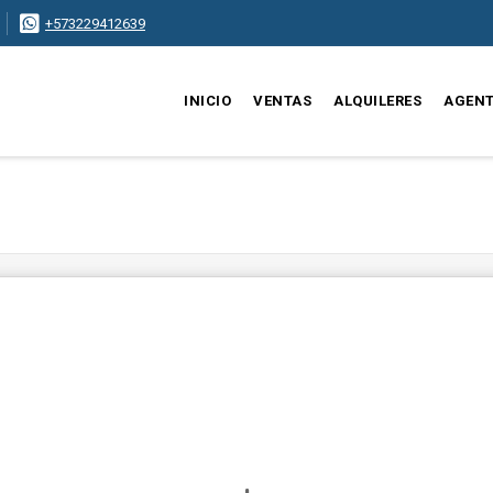
+573229412639
INICIO
VENTAS
ALQUILERES
AGEN