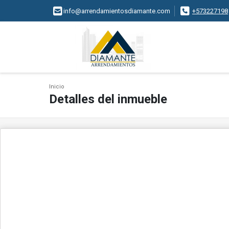
info@arrendamientosdiamante.com
+573227198
Inicio
Detalles del inmueble