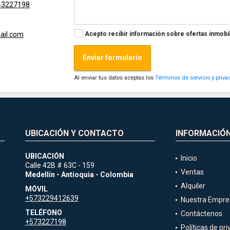
43227198
Acepto recibir información sobre ofertas inmobil
ail.com
Enviar formulario
Al enviar tus datos aceptas los
Términos de servicio y priva
UBICACIÓN Y CONTACTO
INFORMACIÓ
UBICACIÓN
Inicio
Calle 42B # 63C - 159
Ventas
Medellín - Antioquia - Colombia
Alquiler
MÓVIL
+573229412639
Nuestra Empre
TELÉFONO
Contáctenos
+573227198
Políticas de pr