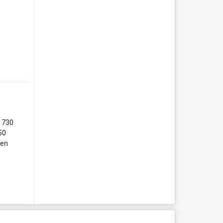
e 730
50
 en