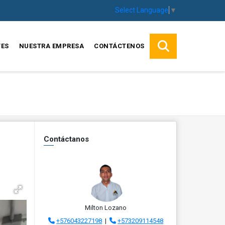
Select Language
▼
TES
NUESTRA EMPRESA
CONTÁCTENOS
Contáctanos
Milton Lozano
+576043227198
|
+573209114548