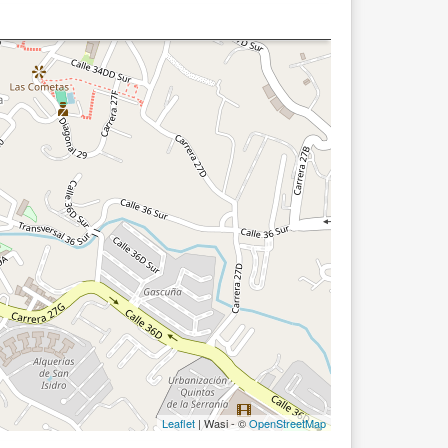
Leaflet
| Wasi - ©
OpenStreetMap