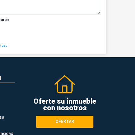
iarias
cidad
N
Oferte su inmueble
con nosotros
sa
OFERTAR
ivacidad