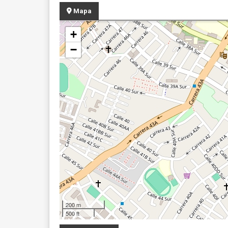
Mapa
+
−
200 m
500 ft