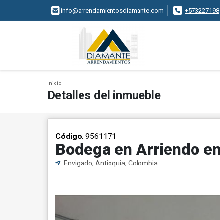
info@arrendamientosdiamante.com
+573227198
Inicio
Detalles del inmueble
Código
. 9561171
Bodega en Arriendo e
Envigado, Antioquia, Colombia