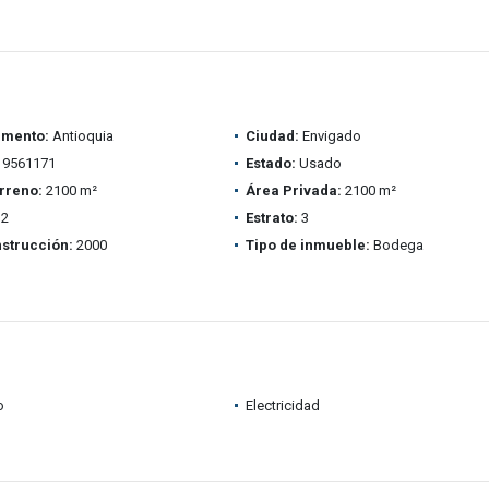
amento:
Antioquia
Ciudad:
Envigado
9561171
Estado:
Usado
rreno:
2100 m²
Área Privada:
2100 m²
2
Estrato:
3
strucción:
2000
Tipo de inmueble:
Bodega
o
Electricidad