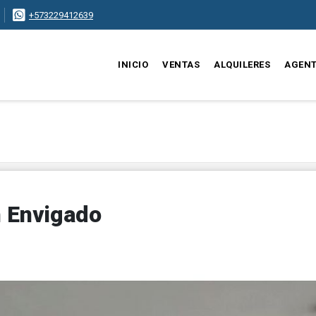
+573229412639
INICIO
VENTAS
ALQUILERES
AGEN
n Envigado