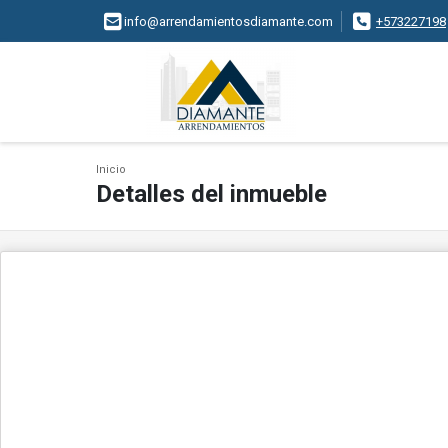
info@arrendamientosdiamante.com
+573227198
Inicio
Detalles del inmueble