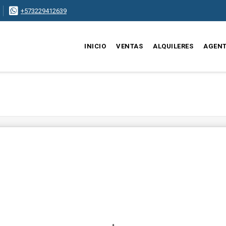
+573229412639
INICIO
VENTAS
ALQUILERES
AGEN