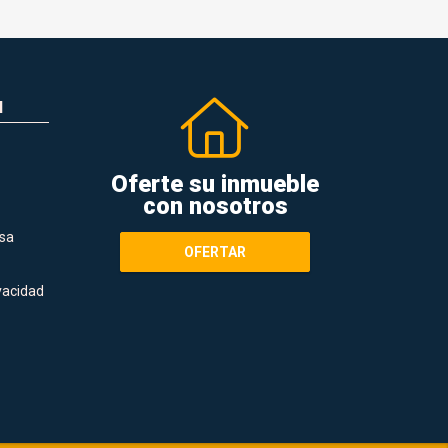
N
Oferte su inmueble
con nosotros
sa
OFERTAR
ivacidad