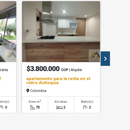
$3.800.000
$22.7
 Venta
COP
| Alquiler
2
apartamento para la renta en el
Arriendo 
retiro Antioquia
Colombia
Colombi
2
2
año(s)
Área m
Alcobas
Baño(s)
Área m
3
75
2
2
911