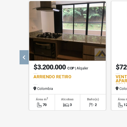
$3.200.000
$72
COP
| Alquiler
ARRIENDO RETIRO
VENT
APAR
$729
Colombia
Colo
2
Área m
Alcobas
Baño(s)
Área 
70
3
2
1