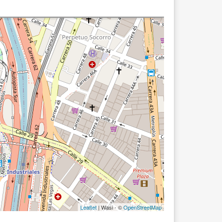
Leaflet
| Wasi - ©
OpenStreetMap