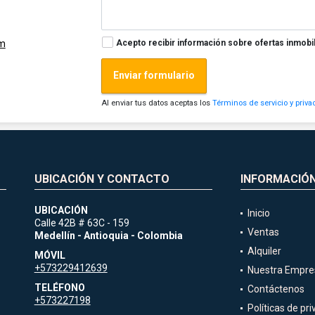
Acepto recibir información sobre ofertas inmobil
om
Enviar formulario
Al enviar tus datos aceptas los
Términos de servicio y priva
UBICACIÓN Y CONTACTO
INFORMACIÓ
UBICACIÓN
Inicio
Calle 42B # 63C - 159
Ventas
Medellín - Antioquia - Colombia
Alquiler
MÓVIL
+573229412639
Nuestra Empre
TELÉFONO
Contáctenos
+573227198
Políticas de pr