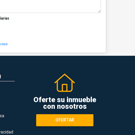
iarias
cidad
N
Oferte su inmueble
con nosotros
sa
OFERTAR
ivacidad