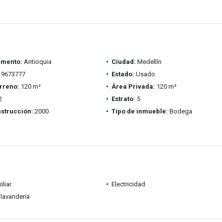
amento:
Antioquia
Ciudad:
Medellín
9673777
Estado:
Usado
rreno:
120 m²
Área Privada:
120 m²
2
Estrato:
5
strucción:
2000
Tipo de inmueble:
Bodega
iliar
Electricidad
lavandería