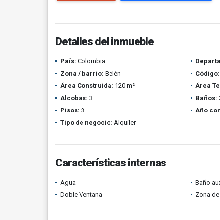
Detalles del inmueble
País:
Colombia
Depart
Zona / barrio:
Belén
Código:
Área Construida:
120 m²
Área Te
Alcobas:
3
Baños:
Pisos:
3
Año con
Tipo de negocio:
Alquiler
Características internas
Agua
Baño aux
Doble Ventana
Zona de 