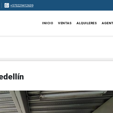
+573229412639
INICIO
VENTAS
ALQUILERES
AGEN
dellín