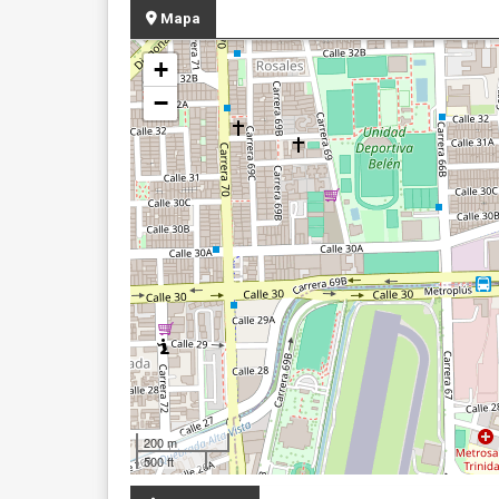
Mapa
+
−
200 m
500 ft