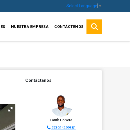
Select Language
▼
TES
NUESTRA EMPRESA
CONTÁCTENOS
Contáctanos
Farith Copete
573014299381