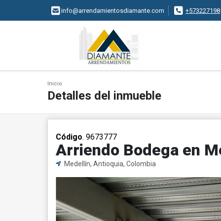
info@arrendamientosdiamante.com
+573227198
Inicio
Detalles del inmueble
Código
. 9673777
Arriendo Bodega en Me
Medellín, Antioquia, Colombia