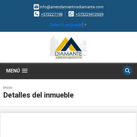
info@arrendamientosdiamante.com
+573227198
+573229412639
Select Language
▼
MENÚ
Inicio
Detalles del inmueble