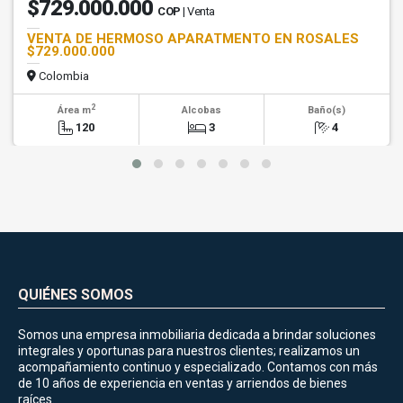
$729.000.000
COP
| Venta
VENTA DE HERMOSO APARATMENTO EN ROSALES
$729.000.000
Colombia
2
Área m
Alcobas
Baño(s)
120
3
4
QUIÉNES SOMOS
Somos una empresa inmobiliaria dedicada a brindar soluciones
integrales y oportunas para nuestros clientes; realizamos un
acompañamiento continuo y especializado. Contamos con más
de 10 años de experiencia en ventas y arriendos de bienes
raíces.