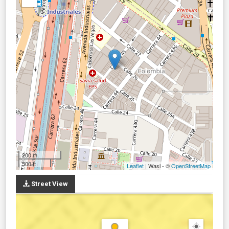
200 m
500 ft
Leaflet
| Wasi - ©
OpenStreetMap
Street View