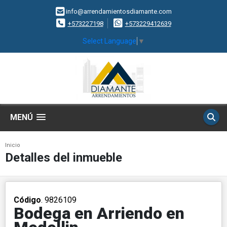
info@arrendamientosdiamante.com
+573227198
+573229412639
Select Language
▼
MENÚ
Inicio
Detalles del inmueble
Código
. 9826109
Bodega en Arriendo en