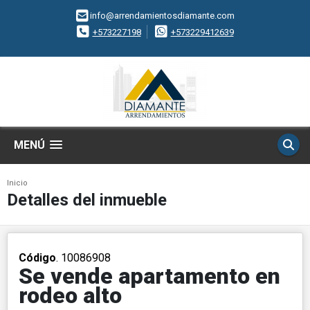
info@arrendamientosdiamante.com
+573227198
+573229412639
MENÚ
Inicio
Detalles del inmueble
Código
. 10086908
Se vende apartamento en
rodeo alto