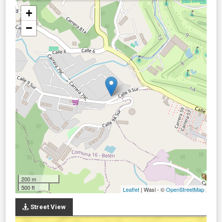
+
−
200 m
500 ft
Leaflet
| Wasi - ©
OpenStreetMap
Street View