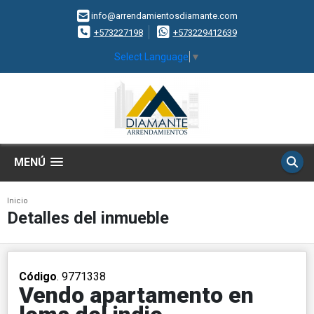
info@arrendamientosdiamante.com
+573227198
+573229412639
Select Language
▼
MENÚ
Inicio
Detalles del inmueble
Código
. 9771338
Vendo apartamento en