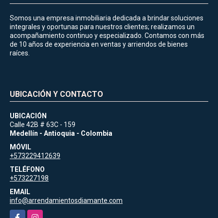
Somos una empresa inmobiliaria dedicada a brindar soluciones
integrales y oportunas para nuestros clientes; realizamos un
acompañamiento continuo y especializado. Contamos con más
de 10 años de experiencia en ventas y arriendos de bienes
raíces.
UBICACIÓN Y CONTACTO
UBICACIÓN
Calle 42B # 63C - 159
Medellín - Antioquia - Colombia
MÓVIL
+573229412639
TELÉFONO
+573227198
EMAIL
info@arrendamientosdiamante.com
Facebook
Instagram