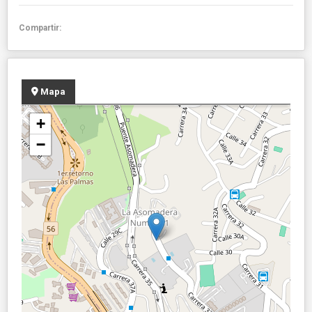
Compartir:
Mapa
+
−