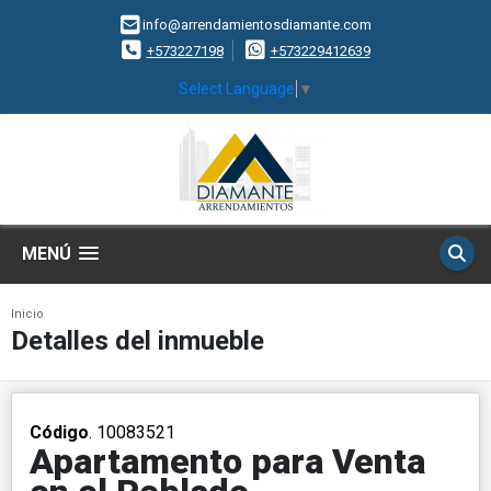
info@arrendamientosdiamante.com
+573227198
+573229412639
Select Language
▼
MENÚ
Inicio
Detalles del inmueble
Código
. 10083521
Apartamento para Venta