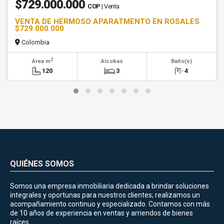
$729.000.000
COP
| Venta
VENTA DE HERMOSO APARATMENTO EN ROSALES
$729.000.000
Colombia
2
Área m
Alcobas
Baño(s)
120
3
4
QUIÉNES SOMOS
Somos una empresa inmobiliaria dedicada a brindar soluciones
integrales y oportunas para nuestros clientes; realizamos un
acompañamiento continuo y especializado. Contamos con más
de 10 años de experiencia en ventas y arriendos de bienes
raíces.