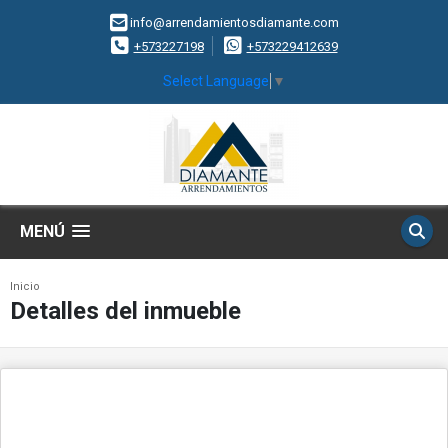
info@arrendamientosdiamante.com
+573227198
+573229412639
Select Language
▼
MENÚ
Inicio
Detalles del inmueble