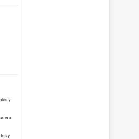
ales y
eadero
ntes y