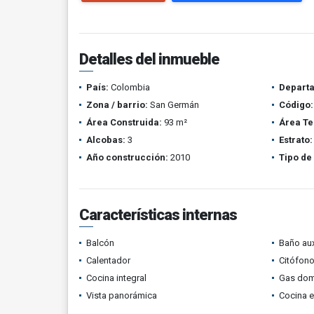
Detalles del inmueble
País:
Colombia
Depart
Zona / barrio:
San Germán
Código:
Área Construida:
93 m²
Área Te
Alcobas:
3
Estrato:
Año construcción:
2010
Tipo de
Características internas
Balcón
Baño aux
Calentador
Citófono
Cocina integral
Gas domi
Vista panorámica
Cocina 