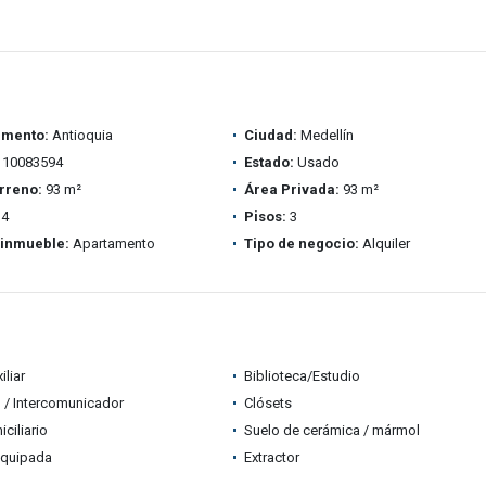
amento:
Antioquia
Ciudad:
Medellín
10083594
Estado:
Usado
rreno:
93 m²
Área Privada:
93 m²
4
Pisos:
3
 inmueble:
Apartamento
Tipo de negocio:
Alquiler
iliar
Biblioteca/Estudio
 / Intercomunicador
Clósets
ciliario
Suelo de cerámica / mármol
equipada
Extractor