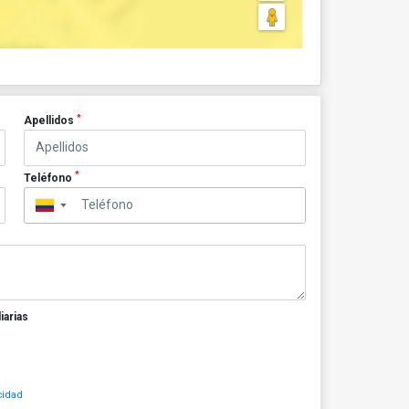
*
Apellidos
*
Teléfono
▼
iarias
cidad