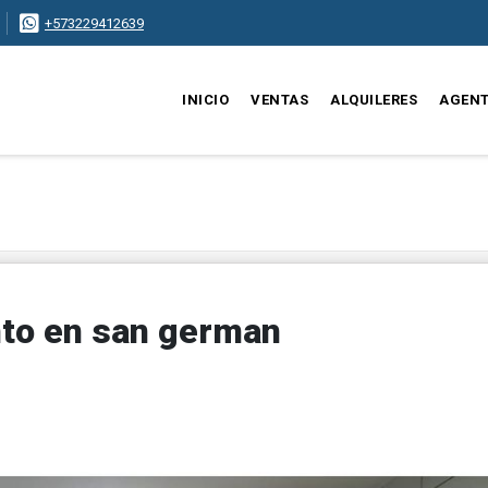
+573229412639
INICIO
VENTAS
ALQUILERES
AGEN
nto en san german