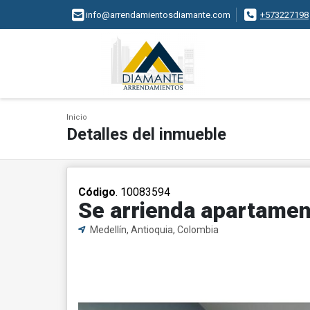
info@arrendamientosdiamante.com
+573227198
Inicio
Detalles del inmueble
Código
. 10083594
Se arrienda apartame
Medellín, Antioquia, Colombia