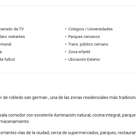
 cerrado de TV
Colegios / Universidades
ero visitantes
Parques cercanos
omunal
Trans. público cercano
ia
Zona infantil
e futbol
Ubicación Exterior
 de robledo san german , una de las zonas residenciales más tradicion
sala comedor con excelente iluminación natural, cocina integral, parqu
 almacenamiento.
portantes vías de la ciudad, cerca de supermercados, parques, restaura