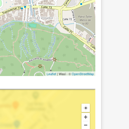
Leaflet
| Wasi - ©
OpenStreetMap