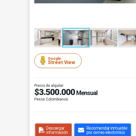
Google
Street View
Precio de alquiler
$3.500.000
Mensual
Pesos Colombianos
Descargar
Recomendar inmueble
información
por correo electrónico