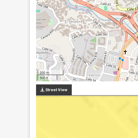
200 m
500 ft
Street View