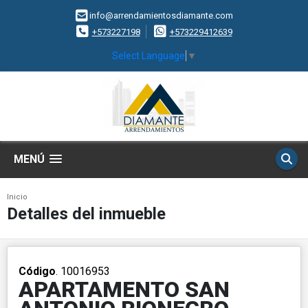
info@arrendamientosdiamante.com
+573227198
+573229412639
Select Language
▼
MENÚ
Inicio
Detalles del inmueble
Código
. 10016953
APARTAMENTO SAN