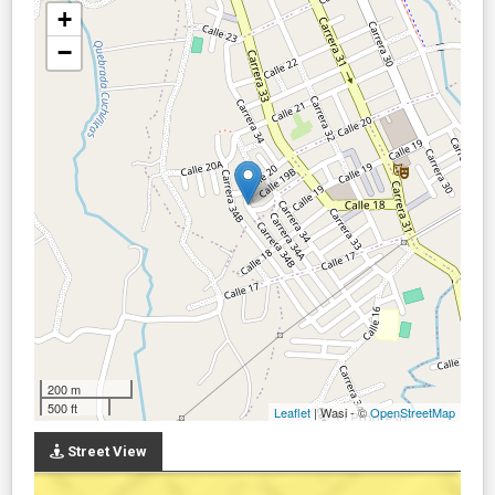
+
−
200 m
500 ft
Leaflet
| Wasi - ©
OpenStreetMap
Street View