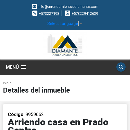
info@arrendamientosdiamante.com
+573227198
+573229412639
Select Language
▼
MENÚ
Inicio
Detalles del inmueble
Código
. 9959662
Arriendo casa en Prado