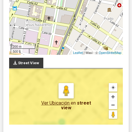
200 m
500 ft
Leaflet
| Wasi - ©
OpenStreetMap
Street View
Ver Ubicación
en
street
view