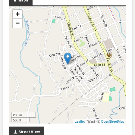
Mapa
+
−
200 m
500 ft
Leaflet
| Wasi - ©
OpenStreetMap
Street View