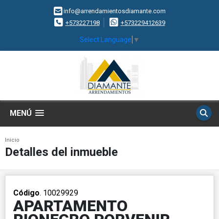
info@arrendamientosdiamante.com
+573227198
+573229412639
Select Language
▼
MENÚ
Inicio
Detalles del inmueble
Código
. 10029929
APARTAMENTO