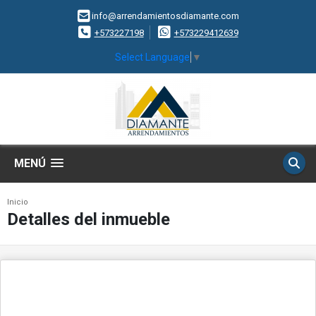
info@arrendamientosdiamante.com
+573227198
+573229412639
Select Language
▼
MENÚ
Inicio
Detalles del inmueble