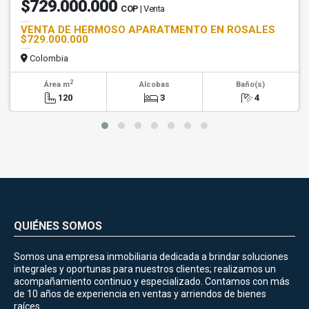
$729.000.000
COP
| Venta
VENTA DE HERMOSO APARATMENTO EN ROSALES
$729.000.000
Colombia
2
Área m
Alcobas
Baño(s)
120
3
4
QUIÉNES SOMOS
Somos una empresa inmobiliaria dedicada a brindar soluciones
integrales y oportunas para nuestros clientes; realizamos un
acompañamiento continuo y especializado. Contamos con más
de 10 años de experiencia en ventas y arriendos de bienes
raíces.