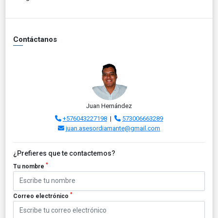
Contáctanos
Juan Hernández
+576043227198
|
573006663289
juan.asesordiamante@gmail.com
¿Prefieres que te contactemos?
*
Tu nombre
*
Correo electrónico