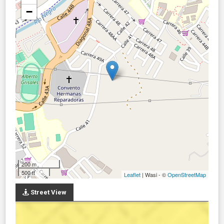
−
200 m
500 ft
Leaflet
| Wasi - ©
OpenStreetMap
Street View