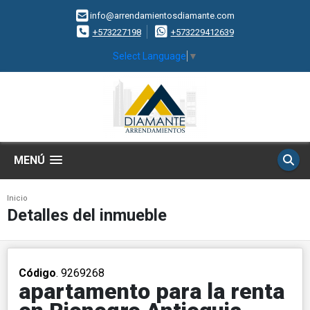
info@arrendamientosdiamante.com
+573227198
+573229412639
Select Language
▼
MENÚ
Inicio
Detalles del inmueble
Código
. 9269268
apartamento para la renta