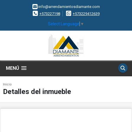
info@arrendamientosdiamante.com
+573227198
+573229412639
Select Language
▼
MENÚ
Inicio
Detalles del inmueble