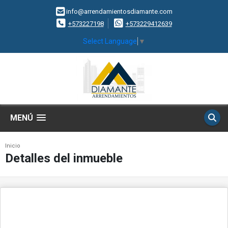
info@arrendamientosdiamante.com
+573227198
+573229412639
Select Language
▼
MENÚ
Inicio
Detalles del inmueble