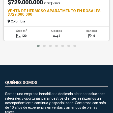
$729.000.000
COP
| Venta
VENTA DE HERMOSO APARATMENTO EN ROSALES
$729.000.000
Colombia
2
Área m
Alcobas
Baño(s)
120
3
4
QUIÉNES SOMOS
Somos una empresa inmobiliaria dedicada a brindar soluciones
integrales y oportunas para nuestros clientes; realizamos un
acompañamiento continuo y especializado. Contamos con más
de 10 años de experiencia en ventas y arriendos de bienes
raíces.