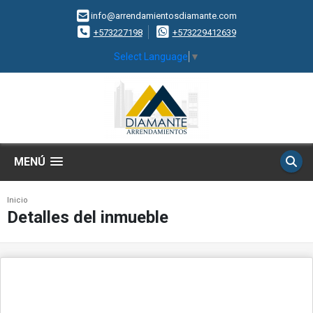
info@arrendamientosdiamante.com
+573227198
+573229412639
Select Language
▼
MENÚ
Inicio
Detalles del inmueble