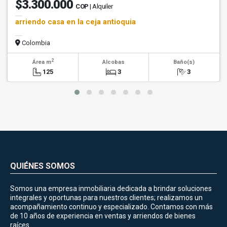
$3.300.000
COP
| Alquiler
arriendo casa en la ceja antioquia
Colombia
2
Área m
Alcobas
Baño(s)
125
3
3
QUIÉNES SOMOS
Somos una empresa inmobiliaria dedicada a brindar soluciones
integrales y oportunas para nuestros clientes; realizamos un
acompañamiento continuo y especializado. Contamos con más
de 10 años de experiencia en ventas y arriendos de bienes
raíces.