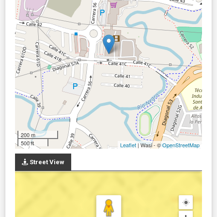
200 m
500 ft
Leaflet
| Wasi - ©
OpenStreetMap
Street View