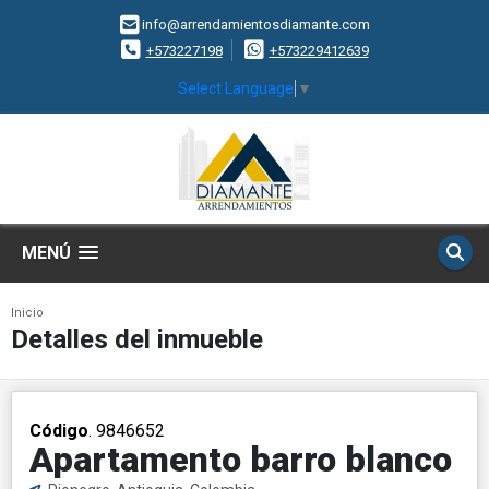
info@arrendamientosdiamante.com
+573227198
+573229412639
Select Language
▼
MENÚ
Inicio
Detalles del inmueble
Código
. 9846652
Apartamento barro blanco