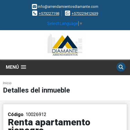
info@arrendamientosdiamante.com
+573227198
+573229412639
Select Language
▼
MENÚ
Inicio
Detalles del inmueble
Código
. 10026912
Renta apartamento